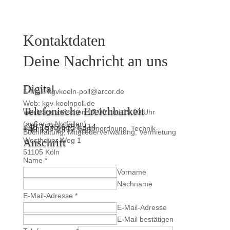
Kontaktdaten
Deine Nachricht an uns
Digital
E-Mail: kgvkoeln-poll@arcor.de
Web: kgv-koelnpoll.de
Telefonische Ereichbarkeit
Werktags zwischen 17.00 und 19.00 Uhr
(außer in Notfällen)
+49 1575 6154 314
Pachtverhältnis, Gartenordnung, Technik
+49 177 2377 151
Buchhaltung, Mitgliederverwaltung, Vermietung
Anschrift
Westhover Weg 1
51105 Köln
Name
*
Vorname
Nachname
E-Mail-Adresse
*
E-Mail-Adresse
E-Mail bestätigen